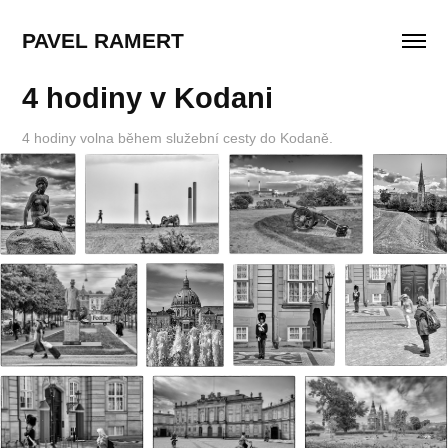
PAVEL RAMERT
4 hodiny v Kodani
4 hodiny volna během služební cesty do Kodaně.