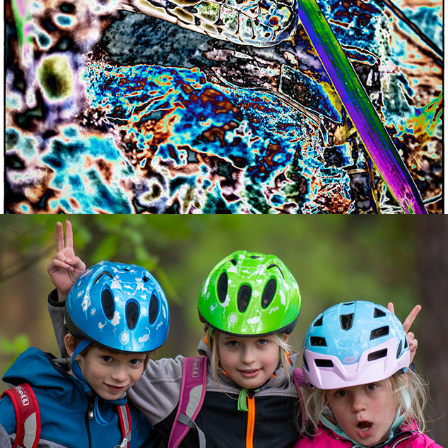
200505 Klánovický les
2020