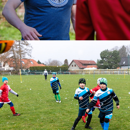
Fotbalový  zápas v Louňovicích
2022