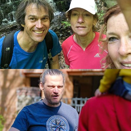
220430 Beltain
2022