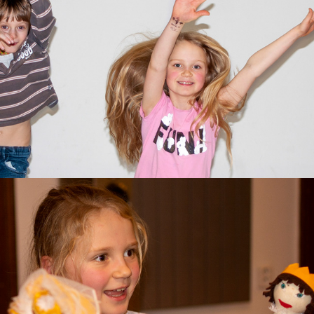
201114 Julie narozeniny
2020