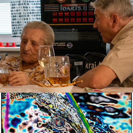
Oslava stých narozenin
2020
PopArt-zahrada
2020