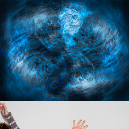
4PetrV
2021
210129 atelier
2021